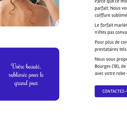
Parce que ce mo
parfait. Nous v
coiffure sublime
Le
forfait marié
n'étes pas conva
Pour plus de co
prestataires tel
Nous vous propos
Votre beauté,
Bourges (18), de
sublimée pour le
avec votre robe 
grand jour
CONTACTEZ