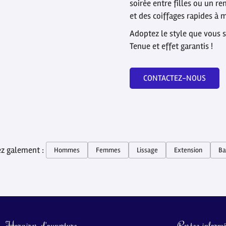
soirée entre filles ou un r
et des coiffages rapides à m
Adoptez le style que vous 
Tenue et effet garantis !
CONTACTEZ-NOUS
z galement :
Hommes
Femmes
Lissage
Extension
Ba
Horaires d'ouverture
Restez inform