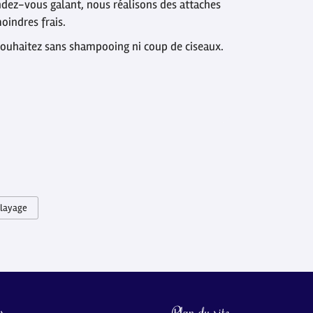
endez-vous galant, nous réalisons des attaches
oindres frais.
souhaitez sans shampooing ni coup de ciseaux.
layage
és
Plan du site