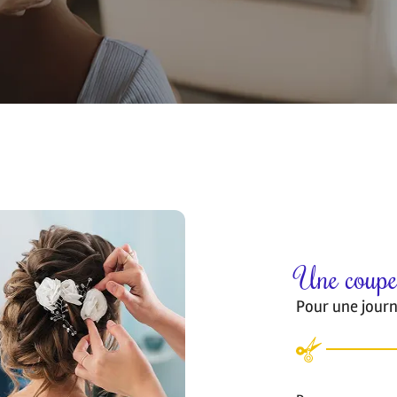
les à
ent en
Une coupe
Pour une journ