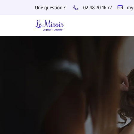
Une question ?
02 48 70 16 72
5, rue du Docteur Témoin
18000 Bourges
02 48 70 16 72
Adresse email de réception
