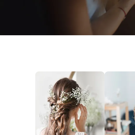
Recopier le code ci-contre

Rafraîchir le captcha

En cochant cette case, vous consentez à recevoir nos propositions commercia
l'adresse email indiqué ci-dessus. Vous pouvez vous désinscrire à tout mom
utilisant
le formulaire de désinscription
.
Inscription