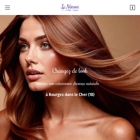


5, rue du Docteur Témoin
18000 Bourges
02 48 70 16 72
Changez de look
avec nos extensions cheveux naturels
à Bourges dans le Cher (18)
Adresse email de réception

Recopier le code ci-contre

Rafraîchir le captcha
