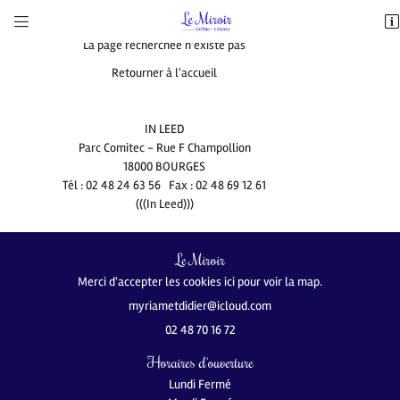
ERREUR 404



LISSAGE
5, rue du Docteur Témoin
5, rue du Docteur Témoin
La page recherchée n'existe pas
18000 Bourges
18000 Bourges
EXTENSION
02 48 70 16 72
02 48 70 16 72
Retourner à l'accueil
BALAYAGE
ACTUALITÉS
IN LEED
Parc Comitec - Rue F Champollion
CONTACT
18000 BOURGES
Tél : 02 48 24 63 56 Fax : 02 48 69 12 61
(((In Leed)))
Le Miroir
Adresse email de réception
Adresse email de réception
Merci d'accepter les cookies
ici
pour voir la map.


02 48 70 16 72
Recopier le code ci-contre
Recopier le code ci-contre


Horaires d'ouverture
Rafraîchir le captcha
Rafraîchir le captcha


Lundi Fermé