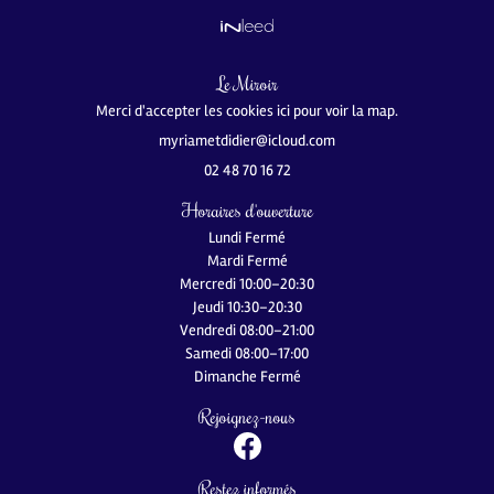
BALAYAGE
Le Miroir
ACTUALITÉS
Restez infor
Restez infor
Merci d'accepter les cookies
ici
pour voir la map.
CONTACT
Inscription News
Inscription News
02 48 70 16 72
Horaires d'ouverture
Lundi Fermé
Mardi Fermé
Mercredi 10:00–20:30
Jeudi 10:30–20:30
Vendredi 08:00–21:00
Samedi 08:00–17:00
Dimanche Fermé
Rejoignez-nous
Restez informés